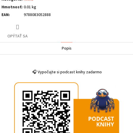
Hmotnosť
:
0.01 kg
EAN
:
9788083052888
OPÝTAŤ SA
Popis
🎧 Vypočujte si podcast knihy zadarmo