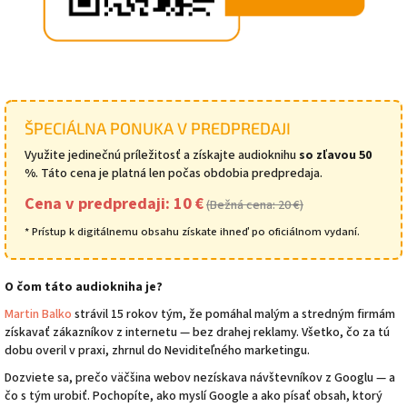
ŠPECIÁLNA PONUKA V PREDPREDAJI
Využite jedinečnú príležitosť a získajte audioknihu
so zľavou 50
%
. Táto cena je platná len počas obdobia predpredaja.
Cena v predpredaji: 10 €
(Bežná cena: 20 €)
* Prístup k digitálnemu obsahu získate ihneď po oficiálnom vydaní.
O čom táto audiokniha je?
Martin Balko
strávil 15 rokov tým, že pomáhal malým a stredným firmám
získavať zákazníkov z internetu — bez drahej reklamy. Všetko, čo za tú
dobu overil v praxi, zhrnul do Neviditeľného marketingu.
Dozviete sa, prečo väčšina webov nezískava návštevníkov z Googlu — a
čo s tým urobiť. Pochopíte, ako myslí Google a ako písať obsah, ktorý