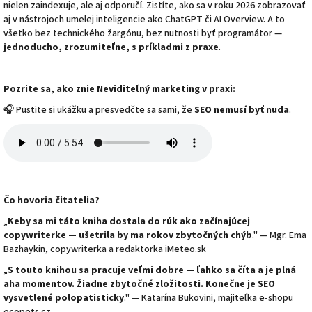
nielen zaindexuje, ale aj odporučí. Zistíte, ako sa v roku 2026 zobrazovať
aj v nástrojoch umelej inteligencie ako ChatGPT či AI Overview. A to
všetko bez technického žargónu, bez nutnosti byť programátor —
jednoducho, zrozumiteľne, s príkladmi z praxe
.
Pozrite sa, ako znie Neviditeľný marketing v praxi:
🎧 Pustite si ukážku a presvedčte sa sami, že
SEO nemusí byť nuda
.
Čo hovoria čitatelia?
„
Keby sa mi táto kniha dostala do rúk ako začínajúcej
copywriterke — ušetrila by ma rokov zbytočných chýb
." — Mgr. Ema
Bazhaykin, copywriterka a redaktorka iMeteo.sk
„
S touto knihou sa pracuje veľmi dobre — ľahko sa číta a je plná
aha momentov. Žiadne zbytočné zložitosti. Konečne je SEO
vysvetlené polopatisticky
." — Katarína Bukovini, majiteľka e-shopu
ecopets.cz