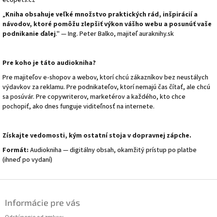
„
Kniha obsahuje veľké množstvo praktických rád, inšpirácií a
návodov, ktoré pomôžu zlepšiť výkon vášho webu a posunúť vaše
podnikanie ďalej
." — Ing. Peter Balko, majiteľ auraknihy.sk
Pre koho je táto audiokniha?
Pre majiteľov e-shopov a webov, ktorí chcú zákazníkov bez neustálych
výdavkov za reklamu. Pre podnikateľov, ktorí nemajú čas čítať, ale chcú
sa posúvár. Pre copywriterov, marketérov a každého, kto chce
pochopiť, ako dnes funguje viditeľnosť na internete.
Získajte vedomosti, kým ostatní stoja v dopravnej zápche.
Formát:
Audiokniha — digitálny obsah, okamžitý prístup po platbe
(ihneď po vydaní)
Z
á
Informácie pre vás
p
ä