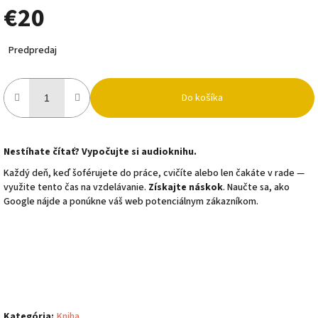
€20
Jednotková
Predpredaj
cena:
Do košíka
Nestíhate čítať? Vypočujte si audioknihu.
Každý deň, keď šoférujete do práce, cvičíte alebo len čakáte v rade —
využite tento čas na vzdelávanie.
Získajte náskok
. Naučte sa, ako
Google nájde a ponúkne váš web potenciálnym zákazníkom.
Kategória
:
Kniha