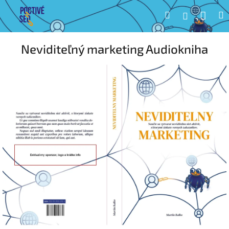
Prejsť
Nák
Hľadať
M
Prihláseni
na
obsah
koší
Neviditeľný marketing Audiokniha